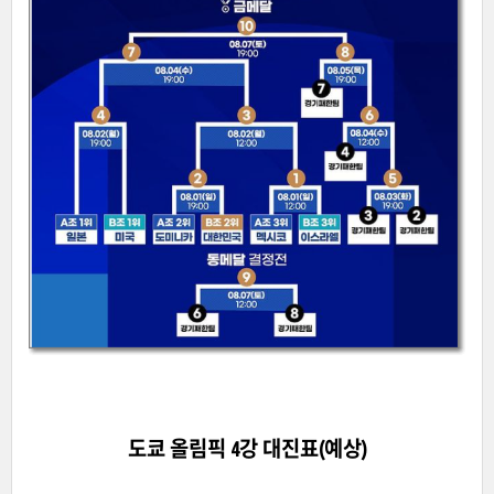
도쿄 올림픽 4강 대진표(예상)