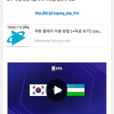
http://bit.ly/Coupang_play_free
쿠팡 플레이 이용 방법 (+무료 보기) coupang play
hkloveme.tistory.com